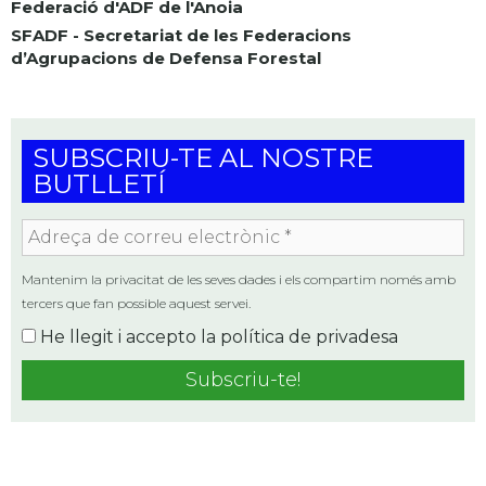
Federació d'ADF de l'Anoia
SFADF - Secretariat de les Federacions
d’Agrupacions de Defensa Forestal
SUBSCRIU-TE AL NOSTRE
BUTLLETÍ
Adreça
de
correu
Mantenim la privacitat de les seves dades i els compartim només amb
electrònic
tercers que fan possible aquest servei.
*
He llegit i accepto la
política de privadesa