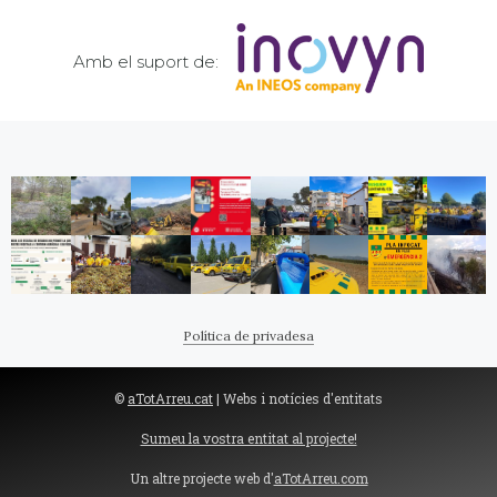
Amb el suport de:
Política de privadesa
©
aTotArreu.cat
| Webs i notícies d'entitats
Sumeu la vostra entitat al projecte!
Un altre projecte web d'
aTotArreu.com