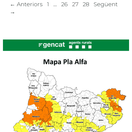
Navegació
← Anteriors
1
…
26
27
28
Següent
per
→
les
entrades