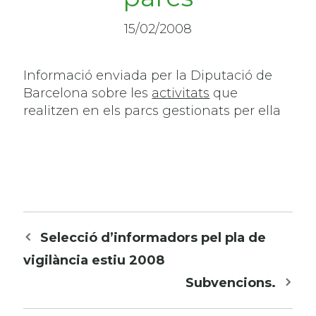
15/02/2008
Informació enviada per la Diputació de
Barcelona sobre les
activitats
que
realitzen en els parcs gestionats per ella
Navegació
Selecció d’informadors pel pla de
per
vigilància estiu 2008
les
Subvencions.
entrades