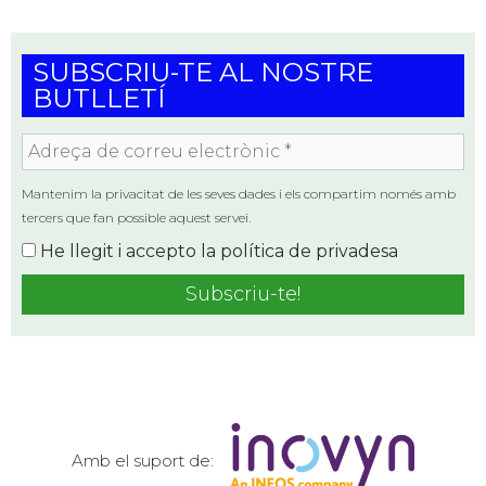
SUBSCRIU-TE AL NOSTRE
BUTLLETÍ
Adreça
de
correu
Mantenim la privacitat de les seves dades i els compartim només amb
electrònic
tercers que fan possible aquest servei.
*
He llegit i accepto la
política de privadesa
Amb el suport de: