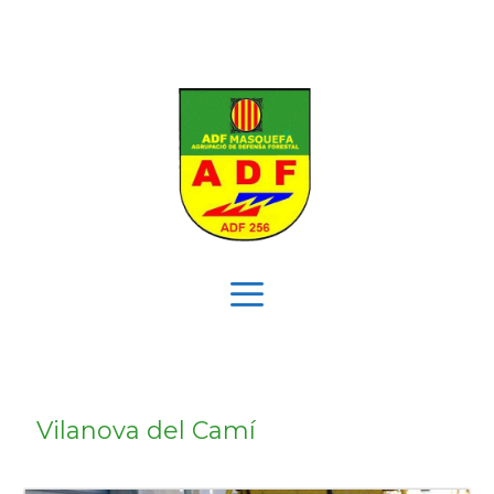
Vés
al
contingut
Menú
Vilanova del Camí