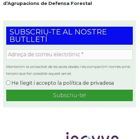
d’Agrupacions de Defensa Forestal
SUBSCRIU-TE AL NOSTRE
BUTLLETÍ
Adreça
de
correu
Mantenim la privacitat de les seves dades i els compartim només amb
electrònic
tercers que fan possible aquest servei.
*
He llegit i accepto la
política de privadesa