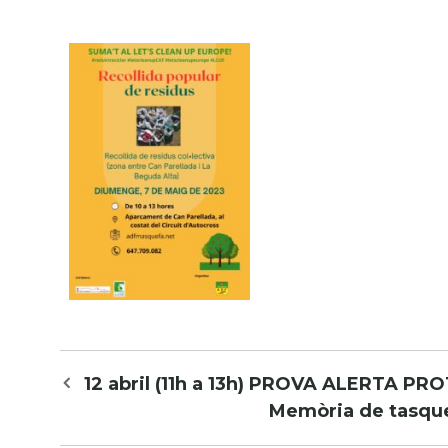
Navegació
12 abril (11h a 13h) PROVA ALERTA P
per
Memòria de tasques
les