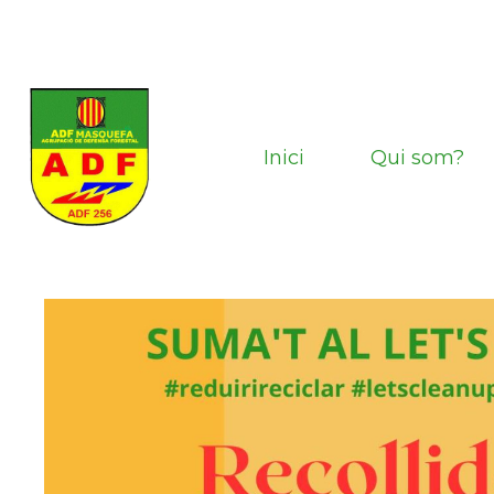
Vés
al
contingut
Inici
Qui som?