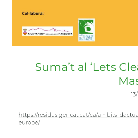
Suma’t al ‘Lets Cl
Ma
13
https://residus.gencat.cat/ca/ambits_dact
euro
pe/