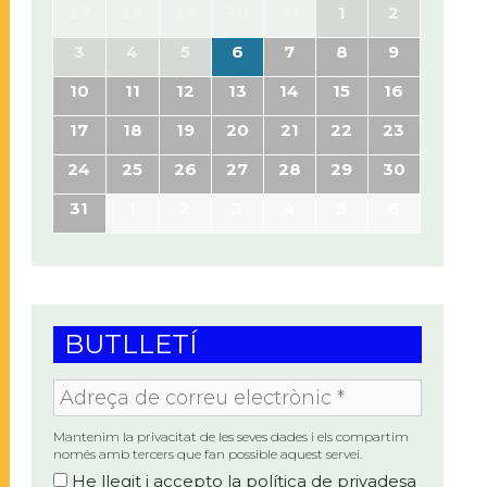
27
28
29
30
31
1
2
3
4
5
6
7
8
9
10
11
12
13
14
15
16
17
18
19
20
21
22
23
24
25
26
27
28
29
30
31
1
2
3
4
5
6
BUTLLETÍ
Adreça
de
correu
electrònic
Mantenim la privacitat de les seves dades i els compartim
*
només amb tercers que fan possible aquest servei.
He llegit i accepto la
política de privadesa