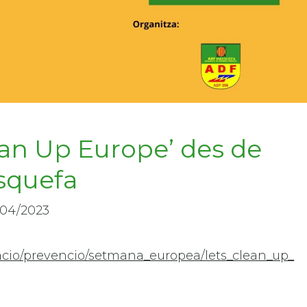
ean Up Europe’ des de
squefa
/04/2023
uacio/prevencio/setmana_europea/lets_clean_up_