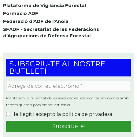
Plataforma de Vigilància Forestal
Formació ADF
Federació d'ADF de l'Anoia
SFADF - Secretariat de les Federacions
d’Agrupacions de Defensa Forestal
SUBSCRIU-TE AL NOSTRE
BUTLLETÍ
Adreça
de
correu
Mantenim la privacitat de les seves dades i els compartim només amb
electrònic
tercers que fan possible aquest servei.
*
He llegit i accepto la
política de privadesa