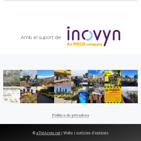
Amb el suport de:
Política de privadesa
©
aTotArreu.cat
| Webs i notícies d'entitats