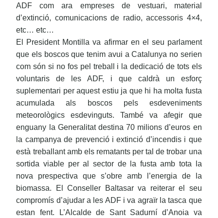
ADF com ara empreses de vestuari, material
d’extinció, comunicacions de radio, accessoris 4×4,
etc… etc…
El President Montilla va afirmar en el seu parlament
que els boscos que tenim avui a Catalunya no serien
com són si no fos pel treball i la dedicació de tots els
voluntaris de les ADF, i que caldrà un esforç
suplementari per aquest estiu ja que hi ha molta fusta
acumulada als boscos pels esdeveniments
meteorològics esdevinguts. També va afegir que
enguany la Generalitat destina 70 milions d’euros en
la campanya de prevenció i extinció d’incendis i que
està treballant amb els rematants per tal de trobar una
sortida viable per al sector de la fusta amb tota la
nova prespectiva que s’obre amb l’energia de la
biomassa.
El Conseller Baltasar va reiterar el seu
compromís d’ajudar a les ADF i va agraïr la tasca que
estan fent.
L’Alcalde de Sant Sadurní d’Anoia va