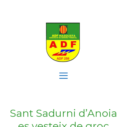
Vés
al
contingut
Menú
Sant Sadurni d’Anoia
es vesteix de groc