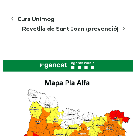
Navegació
Curs Unimog
per
Revetlla de Sant Joan (prevenció)
les
entrades