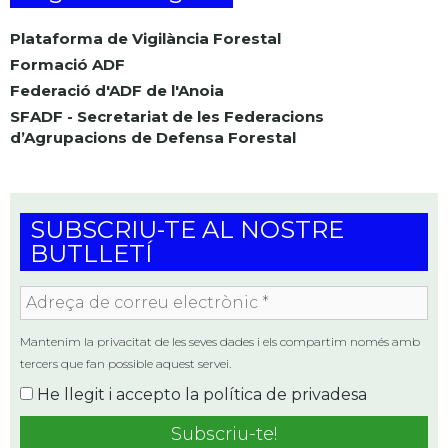
Plataforma de Vigilància Forestal
Formació ADF
Federació d'ADF de l'Anoia
SFADF - Secretariat de les Federacions
d’Agrupacions de Defensa Forestal
SUBSCRIU-TE AL NOSTRE
BUTLLETÍ
Adreça
de
correu
Mantenim la privacitat de les seves dades i els compartim només amb
electrònic
tercers que fan possible aquest servei.
*
He llegit i accepto la
política de privadesa