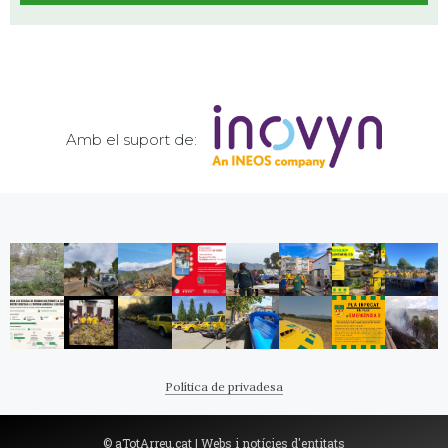
Amb el suport de:
Política de privadesa
©
aTotArreu.cat
| Webs i notícies d'entitats