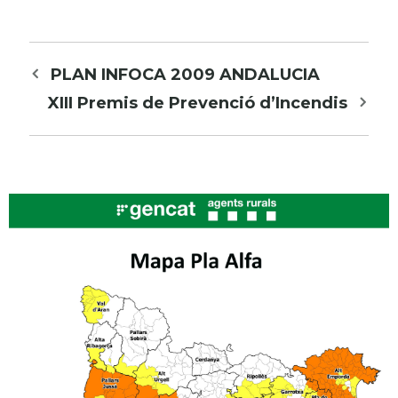
Navegació
PLAN INFOCA 2009 ANDALUCIA
per
XIII Premis de Prevenció d’Incendis
les
entrades