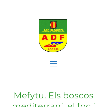
Vés
al
contingut
Menú
Mefytu. Els boscos
mediterrani, el foc i