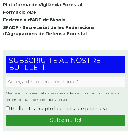
Plataforma de Vigilància Forestal
Formació ADF
Federació d'ADF de l'Anoia
SFADF - Secretariat de les Federacions
d’Agrupacions de Defensa Forestal
SUBSCRIU-TE AL NOSTRE
BUTLLETÍ
Adreça
de
correu
Mantenim la privacitat de les seves dades i els compartim només amb
electrònic
tercers que fan possible aquest servei.
*
He llegit i accepto la
política de privadesa