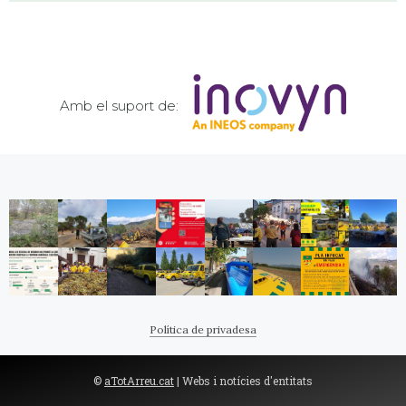
Amb el suport de:
Política de privadesa
©
aTotArreu.cat
| Webs i notícies d'entitats