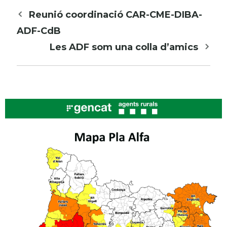
Navegació
Reunió coordinació CAR-CME-DIBA-
per
ADF-CdB
les
Les ADF som una colla d’amics
entrades