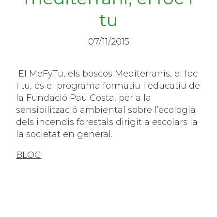
tu
07/11/2015
El
MeFyTu
, els boscos
Mediterranis
, el foc
i
tu
,
és el programa
formatiu
i
educatiu
de
la Fundació
Pau Costa
,
per a la
sensibilització
ambiental sobre
l’ecologia
dels
incendis
forestals
dirigit a
escolars
ia
la societat en
general.
BLOG