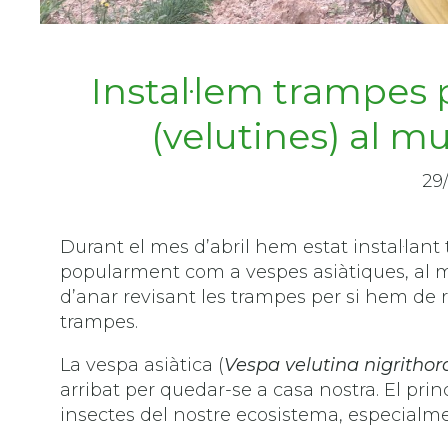
Instal·lem trampes 
(velutines) al m
29
Durant el mes d’abril hem estat instal·lan
popularment com a vespes asiàtiques, al
d’anar revisant les trampes per si hem de r
trampes.
La vespa asiàtica (
Vespa velutina nigrithor
arribat per quedar-se a casa nostra. El princ
insectes del nostre ecosistema, especialmen