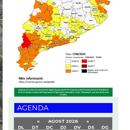
AGENDA
«
AGOST 2026
»
DL
DT
DC
DJ
DV
DS
DG