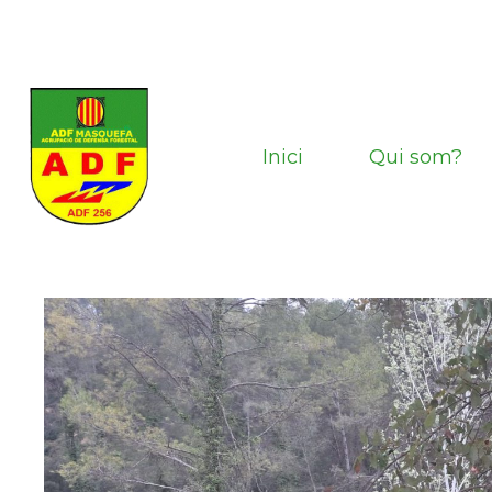
Vés
al
contingut
Inici
Qui som?