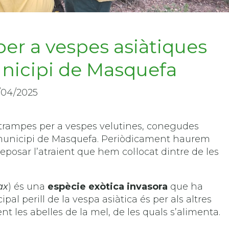
per a vespes asiàtiques
unicipi de Masquefa
/04/2025
t trampes per a vespes velutines, conegudes
 municipi de Masquefa. Periòdicament haurem
eposar l’atraient que hem col·locat dintre de les
ax
) és una
espècie exòtica invasora
que ha
ipal perill de la vespa asiàtica és per als altres
t les abelles de la mel, de les quals s’alimenta.