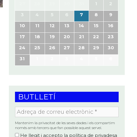
27
28
29
30
31
1
2
3
4
5
6
7
8
9
10
11
12
13
14
15
16
17
18
19
20
21
22
23
24
25
26
27
28
29
30
31
1
2
3
4
5
6
BUTLLETÍ
Adreça
de
correu
electrònic
Mantenim la privacitat de les seves dades i els compartim
*
només amb tercers que fan possible aquest servei.
He llegit i accepto la
política de privadesa