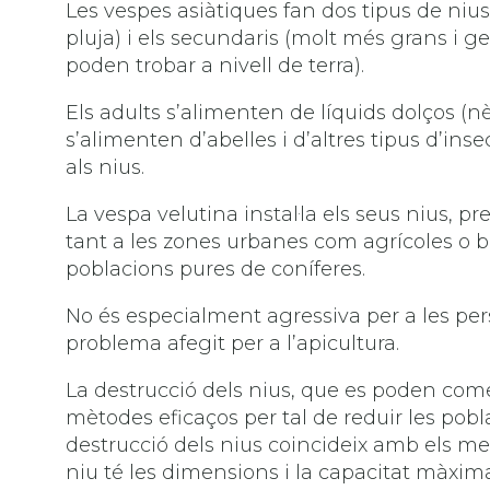
Les vespes asiàtiques fan dos tipus de nius:
pluja) i els secundaris (molt més grans i 
poden trobar a nivell de terra).
Els adults s’alimenten de líquids dolços (nè
s’alimenten d’abelles i d’altres tipus d’ins
als nius.
La vespa velutina instal·la els seus nius, p
tant a les zones urbanes com agrícoles o bosc
poblacions pures de coníferes.
No és especialment agressiva per a les per
problema afegit per a l’apicultura.
La destrucció dels nius, que es poden come
mètodes eficaços per tal de reduir les pob
destrucció dels nius coincideix amb els m
niu té les dimensions i la capacitat màxim