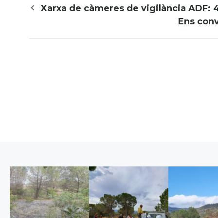
Navegació
Xarxa de càmeres de vigilància ADF: 
per
Ens conv
les
entrades