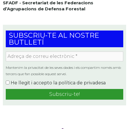
SFADF - Secretariat de les Federacions
d’Agrupacions de Defensa Forestal
SUBSCRIU-TE AL NOSTRE
BUTLLETÍ
Adreça
de
correu
Mantenim la privacitat de les seves dades i els compartim només amb
electrònic
tercers que fan possible aquest servei.
*
He llegit i accepto la
política de privadesa