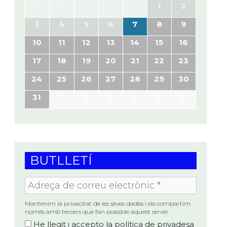
27
28
29
30
31
1
2
3
4
5
6
7
8
9
10
11
12
13
14
15
16
17
18
19
20
21
22
23
24
25
26
27
28
29
30
31
1
2
3
4
5
6
BUTLLETÍ
Adreça
de
correu
electrònic
Mantenim la privacitat de les seves dades i els compartim
*
només amb tercers que fan possible aquest servei.
He llegit i accepto la
política de privadesa