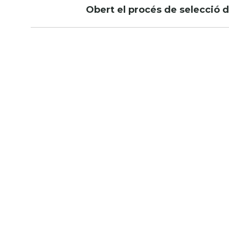
per
Obert el procés de selecció d
les
entrades