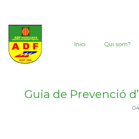
Vés
al
contingut
Inici
Qui som?
Guia de Prevenció d’
04