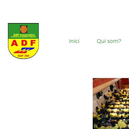
Vés
al
contingut
Inici
Qui som?