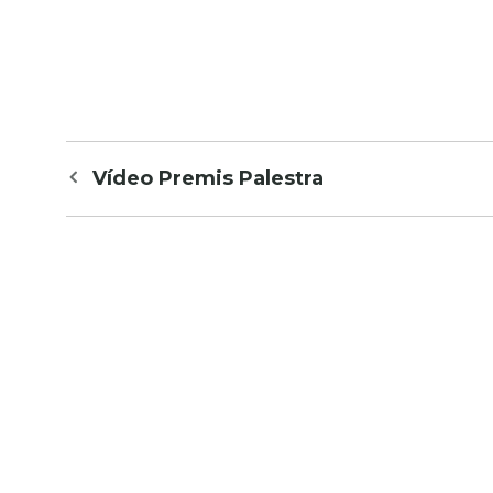
Navegació
Vídeo Premis Palestra
per
les
entrades