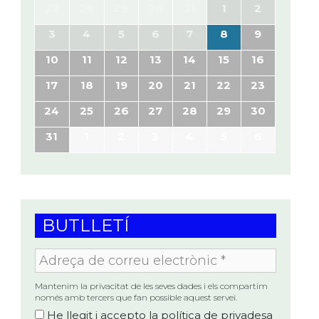
27
28
29
30
31
1
2
3
4
5
6
7
8
9
10
11
12
13
14
15
16
17
18
19
20
21
22
23
24
25
26
27
28
29
30
31
1
2
3
4
5
6
BUTLLETÍ
Adreça
de
correu
electrònic
Mantenim la privacitat de les seves dades i els compartim
*
només amb tercers que fan possible aquest servei.
He llegit i accepto la
política de privadesa