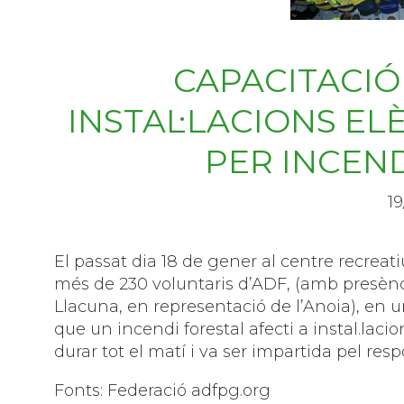
CAPACITACIÓ
INSTAL·LACIONS E
PER INCEN
19
El passat dia 18 de gener al centre recrea
més de 230 voluntaris d’ADF, (amb presènci
Llacuna, en representació de l’Anoia), en 
que un incendi forestal afecti a instal.lacio
durar tot el matí i va ser impartida pel r
Fonts: Federació adfpg.org