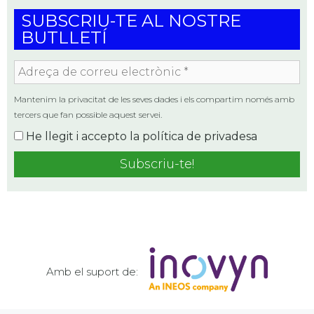
SUBSCRIU-TE AL NOSTRE
BUTLLETÍ
Adreça
de
correu
Mantenim la privacitat de les seves dades i els compartim només amb
electrònic
tercers que fan possible aquest servei.
*
He llegit i accepto la
política de privadesa
Amb el suport de: