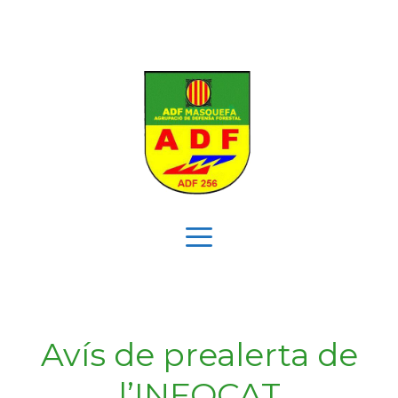
Vés
al
contingut
Menú
Avís de prealerta de
l’INFOCAT