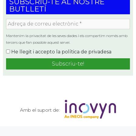
SUBSCRIU-TE AL NOSTRE
BUTLLETÍ
Adreça
de
correu
Mantenim la privacitat de les seves dades i els compartim només amb
electrònic
tercers que fan possible aquest servei.
*
He llegit i accepto la
política de privadesa
Amb el suport de: