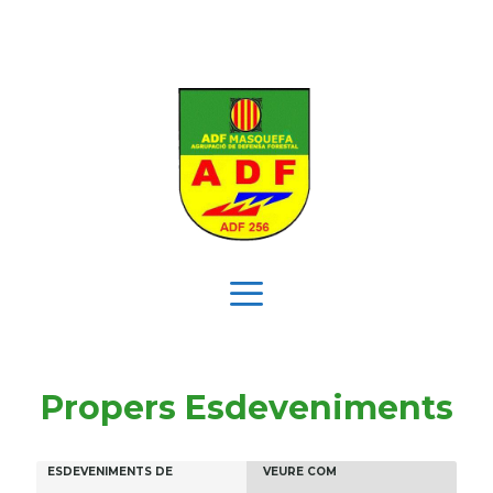
Vés
al
contingut
Menú
Propers Esdeveniments
C
E
E
ESDEVENIMENTS DE
VEURE COM