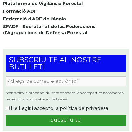
Plataforma de Vigilància Forestal
Formació ADF
Federació d'ADF de l'Anoia
SFADF - Secretariat de les Federacions
d’Agrupacions de Defensa Forestal
SUBSCRIU-TE AL NOSTRE
BUTLLETÍ
Adreça
de
correu
Mantenim la privacitat de les seves dades i els compartim només amb
electrònic
tercers que fan possible aquest servei.
*
He llegit i accepto la
política de privadesa