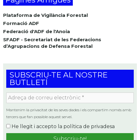
Plataforma de Vigilància Forestal
Formació ADF
Federació d'ADF de l'Anoia
SFADF - Secretariat de les Federacions
d’Agrupacions de Defensa Forestal
SUBSCRIU-TE AL NOSTRE
BUTLLETÍ
Adreça
de
correu
Mantenim la privacitat de les seves dades i els compartim només amb
electrònic
tercers que fan possible aquest servei.
*
He llegit i accepto la
política de privadesa